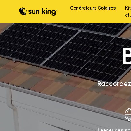
Générateurs Solaires
Ki
et
B
Raccordez-
Leader des sol