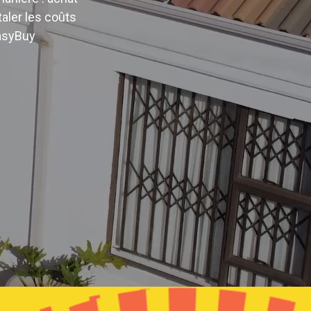
aler les coûts
asyBuy