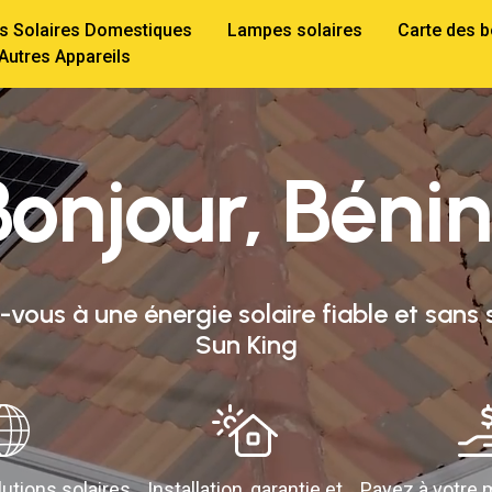
ts Solaires Domestiques
Lampes solaires
Carte des b
 Autres Appareils
onjour, Bénin
vous à une énergie solaire fiable et sans 
Sun King
utions solaires
Installation, garantie et
Payez à votre m