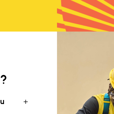
g?
au