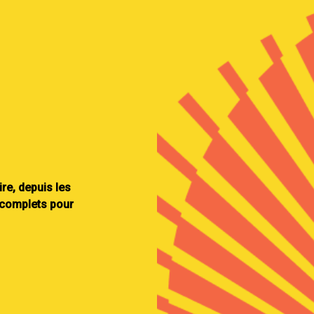
re, depuis les
 complets pour