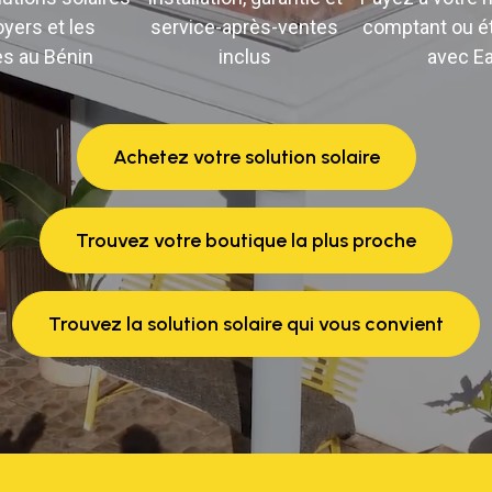
oyers et les
service-après-ventes
comptant ou ét
es au Bénin
inclus
avec E
Achetez votre solution solaire
Trouvez votre boutique la plus proche
Trouvez la solution solaire qui vous convient